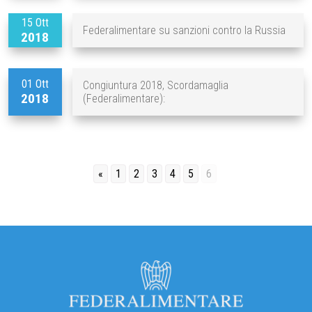
15 Ott
Federalimentare su sanzioni contro la Russia
2018
01 Ott
Congiuntura 2018, Scordamaglia
2018
(Federalimentare):
«
1
2
3
4
5
6