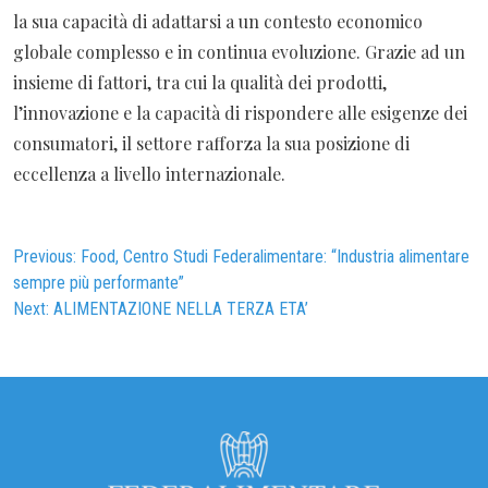
la sua capacità di adattarsi a un contesto economico
globale complesso e in continua evoluzione. Grazie ad un
insieme di fattori, tra cui la qualità dei prodotti,
l’innovazione e la capacità di rispondere alle esigenze dei
consumatori, il settore rafforza la sua posizione di
eccellenza a livello internazionale.
Navigazione
Previous:
Food, Centro Studi Federalimentare: “Industria alimentare
sempre più performante”
articoli
Next:
ALIMENTAZIONE NELLA TERZA ETA’