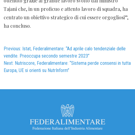
ottenuto grazie al grande lavoro svolto dal ministro
Tajani che, in un proficuo e attento lavoro di squadra, ha
centrato un obiettivo strategico di cui essere orgogliosi”,
ha concluso.
Navigazione
Previous:
Istat, Federalimentare: “Ad aprile calo tendenziale delle
vendite. Preoccupa secondo semestre 2023”
articoli
Next:
Nutriscore, Federalimentare: “Sistema perde consensi in tutta
Europa, UE si orienti su NutrInform”