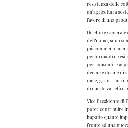
resistenza delle col
un’agricoltura soste
favore di una produt
Direttore Generale 
dell’uomo, sono sem
più con meno: meno
performanti e resili
per consentire ai pr
decine e decine di 
mele, grani – ma i n
di queste varietà è 
Vice Presidente di 
poter contribuire i
impatto quanto impr
fronte ad una nuova