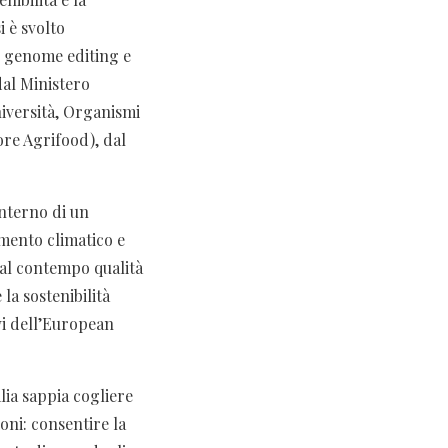
 è svolto
e genome editing e
dal Ministero
niversità, Organismi
ore Agrifood), dal
’interno di un
amento climatico e
o al contempo qualità
la sostenibilità
ivi dell’European
lia sappia cogliere
ioni: consentire la