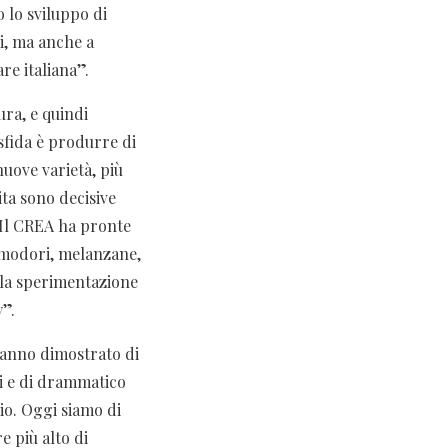
o lo sviluppo di
li, ma anche a
re italiana”.
ura, e quindi
sfida è produrre di
uove varietà, più
ita sono decisive
. Il CREA ha pronte
pomodori, melanzane,
o la sperimentazione
y”.
hanno dimostrato di
si e di drammatico
io. Oggi siamo di
 più alto di