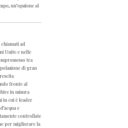
campo, un’opzione al
 chiamati ad
i Unite e nelle
 compromesso tra
opolazione di gran
rescita
ndo fronte al
ubire in misura
i in cui è leader
 d’acqua e
atamente controllate
he per migliorare la