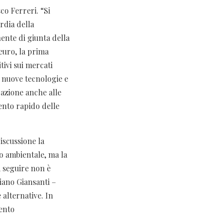
co Ferreri. “Si
ardia della
ente di giunta della
 euro, la prima
tivi sui mercati
n nuove tecnologie e
cazione anche alle
ento rapido delle
iscussione la
lo ambientale, ma la
a seguire non è
iano Giansanti –
 alternative. In
ento