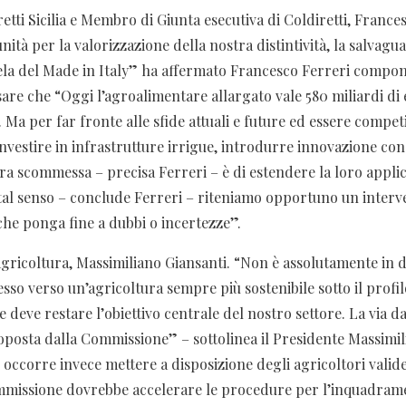
etti Sicilia e Membro di Giunta esecutiva di Coldiretti, Frances
nità per la valorizzazione della nostra distintività, la salvagu
utela del Made in Italy” ha affermato Francesco Ferreri compon
sare che “Oggi l’agroalimentare allargato vale 580 miliardi di
 Ma per far fronte alle sfide attuali e future ed essere competi
investire in infrastrutture irrigue, introdurre innovazione co
tra scommessa – precisa Ferreri – è di estendere la loro appli
 tal senso – conclude Ferreri – riteniamo opportuno un interv
che ponga fine a dubbi o incertezze”.
gricoltura, Massimiliano Giansanti. “Non è assolutamente in d
sso verso un’agricoltura sempre più sostenibile sotto il profi
 deve restare l’obiettivo centrale del nostro settore. La via d
proposta dalla Commissione” – sottolinea il Presidente Massimil
, occorre invece mettere a disposizione degli agricoltori valide
mmissione dovrebbe accelerare le procedure per l’inquadram