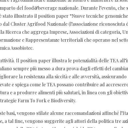
omparto del food&beverage nazionale. Durante l’evento, che si
è stato illustrato il position paper “Nuove tecniche genomich
o dal Cluster Agrifood Nazionale (l’associazione riconosciuta 
ella Ricerca che aggrega Imprese, Associazioni di categoria, U
 Formazione e Rappresentanze territoriali che operano nel sett
mica Assobiotec.
ttività. Il position paper illustra le potenzialità delle TEA all
taliano sempre più messo a dura prova dagli effetti del cambi
igliorare la resistenza alla siccità e alle avversità, assicurand
levate e spiega come le TEA possano contribuire ad accrescere 
tura e a produrre alimenti più salutari, in linea con gli obiett
strategie Farm To Fork e Biodiversity.
este basi, vengono stilate alcune raccomandazioni affinché l’Ita
, a tal fine, vengono suggerite agli attori della politica tre az