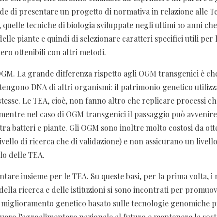
 di presentare un progetto di normativa in relazione alle T
, quelle tecniche di biologia sviluppate negli ultimi 10 anni c
lle piante e quindi di selezionare caratteri specifici utili per 
ero ottenibili con altri metodi.
OGM. La grande differenza rispetto agli OGM transgenici è che
engono DNA di altri organismi: il patrimonio genetico utiliz
 stesse. Le TEA, cioè, non fanno altro che replicare processi 
 mentre nel caso di OGM transgenici il passaggio può avvenire
tra batteri e piante. Gli OGM sono inoltre molto costosi da ot
livello di ricerca che di validazione) e non assicurano un livell
lo delle TEA.
ntare insieme per le TEA. Su queste basi, per la prima volta, i
ella ricerca e delle istituzioni si sono incontrati per promuo
 miglioramento genetico basato sulle tecnologie genomiche p
uare l’agroalimentare nazionale al futuro e mantenere la sosten