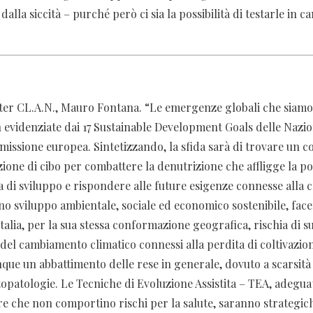
 dalla siccità – purché però ci sia la possibilità di testarle in 
ter CL.A.N., Mauro Fontana. “Le emergenze globali che siamo
 evidenziate dai 17 Sustainable Development Goals delle Nazion
missione europea. Sintetizzando, la sfida sarà di trovare un
ione di cibo per combattere la denutrizione che affligge la p
ia di sviluppo e rispondere alle future esigenze connesse alla c
o sviluppo ambientale, sociale ed economico sostenibile, face
alia, per la sua stessa conformazione geografica, rischia di s
 del cambiamento climatico connessi alla perdita di coltivazion
nque un abbattimento delle rese in generale, dovuto a scarsità
topatologie. Le Tecniche di Evoluzione Assistita – TEA, adegu
e che non comportino rischi per la salute, saranno strategic