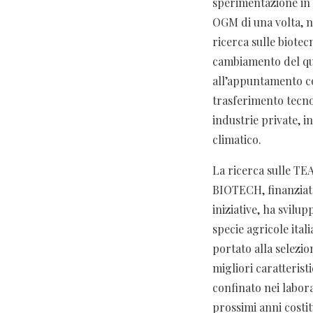
sperimentazione in 
OGM di una volta, 
ricerca sulle biotec
cambiamento del qua
all’appuntamento c
trasferimento tecno
industrie private, 
climatico.
La ricerca sulle TEA 
BIOTECH, finanziato
iniziative, ha svil
specie agricole ital
portato alla selezion
migliori caratterist
confinato nei labora
prossimi anni costi