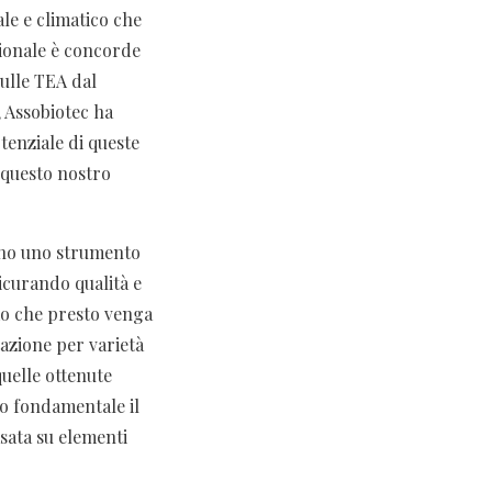
le e climatico che
zionale è concorde
sulle TEA dal
 Assobiotec ha
tenziale di queste
 questo nostro
iano uno strumento
sicurando qualità e
amo che presto venga
azione per varietà
quelle ottenute
mo fondamentale il
sata su elementi