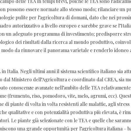
campo delle TEA in tempi brevi, poiché le TEA sono radicalme
non possono essere normate allo stesso modo; rilanciare un 
nologie pulite per l’agricoltura di domani, dato che nei prossi
dro autorizzativo a livello europeo e sarebbe grave se l’Itali
on un adeguato programma di investimento; predisporre str
logico dei risultati dalla ricerca al mondo produttivo, coinv
in modo da rinnovare il panorama varietale e renderlo idoneo 
in Italia. Negli ultimi anni il sistema scientifico italiano sia at
 dal Ministero dell’Agricoltura e coordinato dal CREA, sia me
uppato conoscenze avanzate nell’ambito delle TEA relativamente
iane (frumento, riso, pomodoro, vite, melo, agrumi, ecc). Ques
e di piante di volta in volta resistenti alle malattie, agli stress
iche qualitative e con potenzialità produttiva più elevata, è rim
tori. Le piante già selezionate con le TEA e quelle che sarann
tuiscono una grande opportunità per l’agricoltura italiana – b