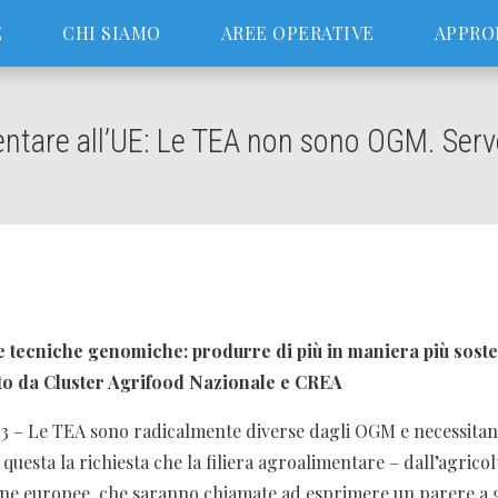
E
CHI SIAMO
AREE OPERATIVE
APPRO
imentare all’UE: Le TEA non sono OGM. Ser
ve tecniche genomiche: produrre di più in maniera più soste
to da Cluster Agrifood Nazionale e CREA
3 – Le TEA sono radicalmente diverse dagli OGM e necessitan
 questa la richiesta che la filiera agroalimentare – dall’agricol
zione europee, che saranno chiamate ad esprimere un parere a