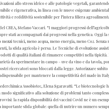
tivazioni allo stress idrico e alle patologie vegetali, garantend
nibile e rigenerativa, in linea con le nuove esigenze ambienta
tività e redditività sostenibile per l’intera filiera agroalimenta
del CREA, Stefano Vaccari. “I maggiori progressi dell’agricolt
pre stati accompagnati dai progressi nella genetica. Oggi la 
 mezzi tecnici, meno acqua, meno energia, meno Co2. Senza n
enti, la sfida agricola è persa. Le Tecniche di evoluzione assist
odotti di qualità italiani di rimanere competitivi nella tipicità
varietà da sperimentare in campo – uve da vino e da tavola, 
ostri ricercatori sono bloccati dalla legge. Autorizzare subit
indispensabile per mantenere la competitività del made in Ital
Federchimica Assobiotec, Elena Sgaravatti. “Le biotecnologie 
n modo significativo alla soluzione di problemi tanto comples
ovvisi: la rapida disponibilità dei vaccini Covid ne è un esemp
 importante sfida globale: quella di nutrire un numero sempre