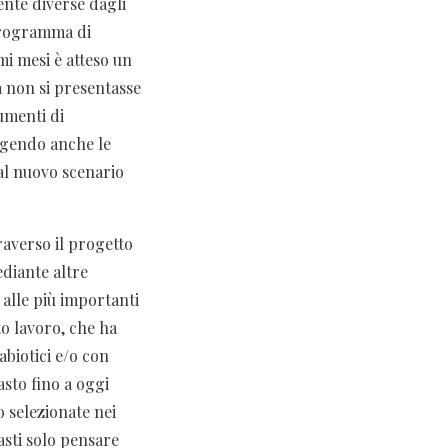
nte diverse dagli
programma di
mi mesi è atteso un
a non si presentasse
umenti di
olgendo anche le
al nuovo scenario
traverso il progetto
diante altre
 alle più importanti
to lavoro, che ha
 abiotici e/o con
asto fino a oggi
o selezionate nei
asti solo pensare