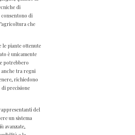
ecniche di
he consentono di
l’agricoltura che
 le piante ottenute
zato è unicamente
che potrebbero
 anche tra regni
tenere, richiedono
o di precisione
 rappresentanti del
vere un sistema
iù avanzate,
ibilità e la