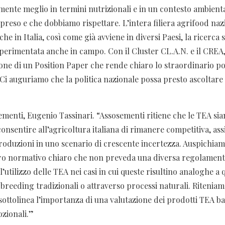
mente meglio in termini nutrizionali e in un contesto ambienta
preso e che dobbiamo rispettare. L’intera filiera agrifood na
he in Italia, così come già avviene in diversi Paesi, la ricerca 
perimentata anche in campo. Con il Cluster CL.A.N. e il CREA,
ione di un Position Paper che rende chiaro lo straordinario po
 Ci auguriamo che la politica nazionale possa presto ascoltare
ementi, Eugenio Tassinari. “Assosementi ritiene che le TEA s
onsentire all’agricoltura italiana di rimanere competitiva, as
 produzioni in uno scenario di crescente incertezza. Auspichi
ro normativo chiaro che non preveda una diversa regolament
l’utilizzo delle TEA nei casi in cui queste risultino analoghe a 
breeding tradizionali o attraverso processi naturali. Ritenia
sottolinea l’importanza di una valutazione dei prodotti TEA ba
ozionali.”