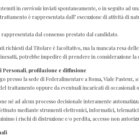
ntenuti in
curricula
inviati spontaneamente, o in seguito ad un
l trattamento è rappresentata dall’ esecuzione di attività di na
a è rappresentata dal consenso prestato dal candidato.
ti richiesti dal Titolare è facoltativo, ma la mancata resa dell
o inesatti, potrebbe impedire di prendere in considerazione la
i Personali, profilazione e diffusione
go presso la sede di Federalimentare a Roma, Viale Pasteur, 10
el trattamento oppure da eventuali incaricati di occasionali
sione né ad alcun processo decisionale interamente automatizza
ffettuato mediante strumenti elettronici, informatici, telematic
inimo i rischi di distruzione e/o perdita, accesso non autorizza
ali