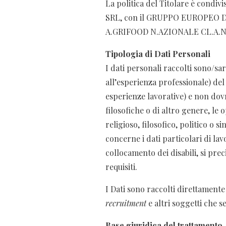
La politica del Titolare è condi
SRL, con il GRUPPO EUROPEO 
A.GRIFOOD N.AZIONALE CL.A.N
Tipologia di Dati Personali
I dati personali raccolti sono/sa
all’esperienza professionale) del 
esperienze lavorative) e non dovr
filosofiche o di altro genere, le 
religioso, filosofico, politico o s
concerne i dati particolari di la
collocamento dei disabili, si pre
requisiti.
I Dati sono raccolti direttamente
recruitment
e altri soggetti che s
Base giuridica del trattamento