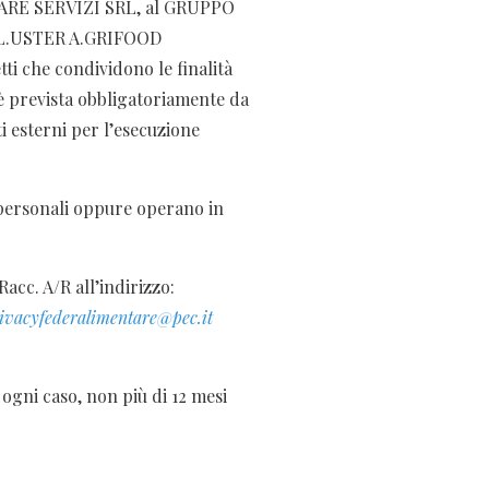
ENTARE SERVIZI SRL, al GRUPPO
L.USTER A.GRIFOOD
ti che condividono le finalità
 è prevista obbligatoriamente da
i esterni per l’esecuzione
i personali oppure operano in
acc. A/R all’indirizzo:
ivacyfederalimentare@pec.it
 ogni caso, non più di 12 mesi