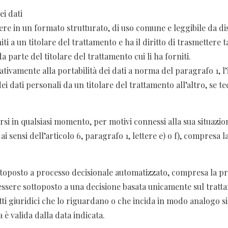
ei dati
evere in un formato strutturato, di uso comune e leggibile da di
i a un titolare del trattamento e ha il diritto di trasmettere tal
parte del titolare del trattamento cui li ha forniti.
lativamente alla portabilità dei dati a norma del paragrafo 1, l’i
ei dati personali da un titolare del trattamento all’altro, se te
orsi in qualsiasi momento, per motivi connessi alla sua situazio
 sensi dell’articolo 6, paragrafo 1, lettere e) o f), compresa la
ottoposto a processo decisionale automatizzato, compresa la pr
on essere sottoposto a una decisione basata unicamente sul tra
tti giuridici che lo riguardano o che incida in modo analogo s
è valida dalla data indicata.