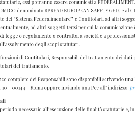
tà statutarie, essi potranno essere comunicati a FEDERALIM
MICO denominato SPREAD EUROPEAN SAFETY GEIE e al C
 del “Sistema Federalimentare” e Contitolari, ad altri sogget
ventualmente, ad altri soggetti terzi per cui la comunicazione
i legge o regolamento o contratto, a società e a professionist
 all’assolvimento degli scopi statutari.
e funzioni di Contitolari, Responsabili del trattamento dei dat
tolari del trattamento.
enco completo dei Responsabili sono disponibili scrivendo una R
. 10 – 00144 – Roma oppure inviando una Pec all’ indirizzo:
pr
ali
periodo necessario all’esecuzione delle finalità statutarie e, in