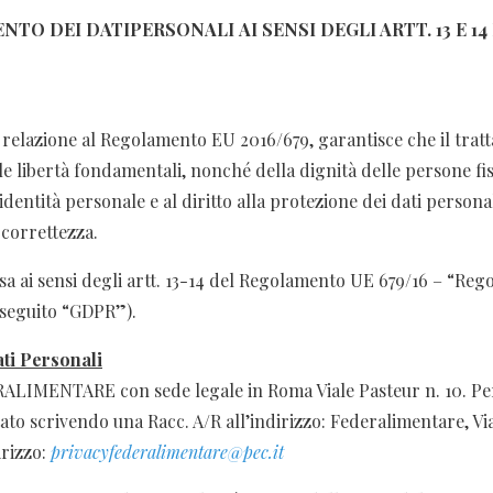
ENTO DEI DATIPERSONALI
AI SENSI DEGLI ARTT. 13 E
 relazione al Regolamento EU 2016/679, garantisce che il tratt
elle libertà fondamentali, nonché della dignità delle persone fi
’identità personale e al diritto alla protezione dei dati persona
 correttezza.
sa ai sensi degli artt. 13-14 del Regolamento UE 679/16 – “Re
i seguito “GDPR”).
ati Personali
RALIMENTARE con sede legale in Roma Viale Pasteur n. 10. P
tato scrivendo una Racc. A/R all’indirizzo: Federalimentare, V
irizzo:
privacyfederalimentare@pec.it