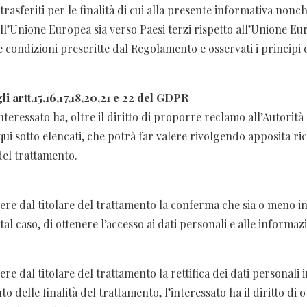
rasferiti per le finalità di cui alla presente informativa nonch
ll’Unione Europea sia verso Paesi terzi rispetto all’Unione Euro
 condizioni prescritte dal Regolamento e osservati i principi di l
gli artt.15,16,17,18,20,21 e 22 del GDPR
teressato ha, oltre il diritto di proporre reclamo all’Autorità
 qui sotto elencati, che potrà far valere rivolgendo apposita ric
del trattamento.
tenere dal titolare del trattamento la conferma che sia o meno i
al caso, di ottenere l’accesso ai dati personali e alle informaz
enere dal titolare del trattamento la rettifica dei dati personali
to delle finalità del trattamento, l’interessato ha il diritto di 