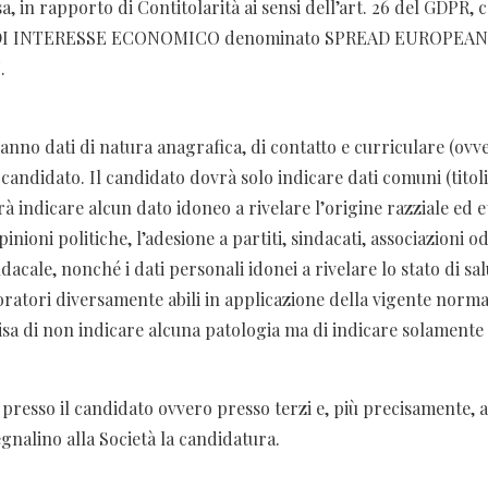
visa, in rapporto di Contitolarità ai sensi dell’art. 26 del 
DI INTERESSE ECONOMICO denominato SPREAD EUROPEAN S
.
ranno dati di natura anagrafica, di contatto e curriculare (ovve
candidato. Il candidato dovrà solo indicare dati comuni (titoli 
à indicare alcun dato idoneo a rivelare l’origine razziale ed et
opinioni politiche, l’adesione a partiti, sindacati, associazioni 
indacale, nonché i dati personali idonei a rivelare lo stato di sa
voratori diversamente abili in applicazione della vigente normat
cisa di non indicare alcuna patologia ma di indicare solamente d
 presso il candidato ovvero presso terzi e, più precisamente, a
egnalino alla Società la candidatura.