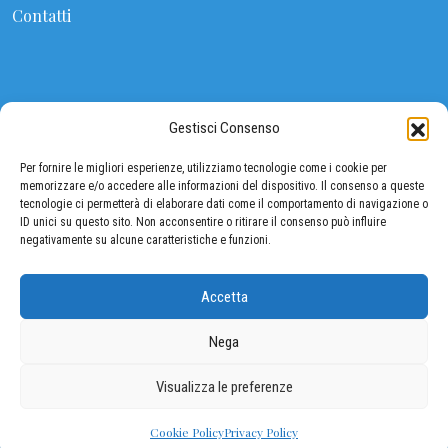
Contatti
CONTATTI
Gestisci Consenso
FEDERALIMENTARE
Per fornire le migliori esperienze, utilizziamo tecnologie come i cookie per
Viale Pasteur 10, 00144 ROMA (Eur)
memorizzare e/o accedere alle informazioni del dispositivo. Il consenso a queste
tecnologie ci permetterà di elaborare dati come il comportamento di navigazione o
ID unici su questo sito. Non acconsentire o ritirare il consenso può influire
Tel: 06 5903380 / 06 5903534
negativamente su alcune caratteristiche e funzioni.
Fax: 06 5903342
segreteria@federalimentare.it
Accetta
Nega
Visualizza le preferenze
Copyright © 2026 - Federalimentare
Privacy policy
-
Cookie policy
Credits
Cookie Policy
Privacy Policy