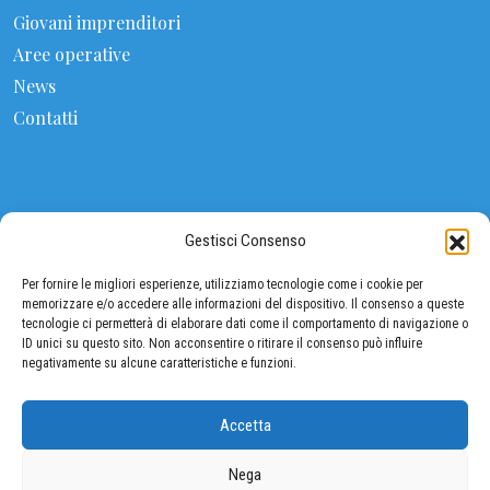
Giovani imprenditori
Aree operative
News
Contatti
CONTATTI
Gestisci Consenso
FEDERALIMENTARE
Per fornire le migliori esperienze, utilizziamo tecnologie come i cookie per
Viale Pasteur 10, 00144 ROMA (Eur)
memorizzare e/o accedere alle informazioni del dispositivo. Il consenso a queste
tecnologie ci permetterà di elaborare dati come il comportamento di navigazione o
ID unici su questo sito. Non acconsentire o ritirare il consenso può influire
Tel: 06 5903380 / 06 5903534
negativamente su alcune caratteristiche e funzioni.
Fax: 06 5903342
segreteria@federalimentare.it
Accetta
Nega