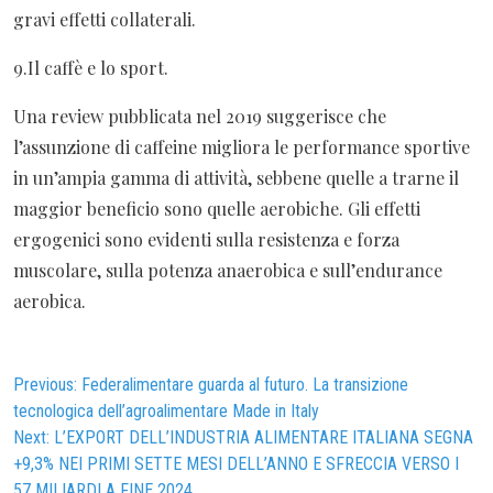
gravi effetti collaterali.
9.Il caffè e lo sport.
Una review pubblicata nel 2019 suggerisce che
l’assunzione di caffeine migliora le performance sportive
in un’ampia gamma di attività, sebbene quelle a trarne il
maggior beneficio sono quelle aerobiche. Gli effetti
ergogenici sono evidenti sulla resistenza e forza
muscolare, sulla potenza anaerobica e sull’endurance
aerobica.
Navigazione
Previous:
Federalimentare guarda al futuro. La transizione
tecnologica dell’agroalimentare Made in Italy
articoli
Next:
L’EXPORT DELL’INDUSTRIA ALIMENTARE ITALIANA SEGNA
+9,3% NEI PRIMI SETTE MESI DELL’ANNO E SFRECCIA VERSO I
57 MILIARDI A FINE 2024