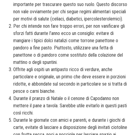
importante per trascurare questo suo ruolo. Questo discorso
non vale ovviamente per chi segue regimi alimentari speciali
per motivi di salute (celiaci, diabetici, ipercolesterolemici).
Per chi intende non fare troppo errori, per non vanificare gli
sforzi fatti durante l’anno ecco un consiglio: evitare di
mangiare i tipici dolci natalizi come torrone panettone o
pandoro a fine pasto. Piuttosto, utilizzare una fetta di
panettone o di pandoro come sostituto della colazione del
mattino o degli spuntini.
Offrite agli ospiti un antipasto ricco di verdure, anche
particolare e originale, un primo che deve essere in porzioni
ridotte, e abbondate sul secondo in particolare se si tratta di
pesce o carni bianche.
Durante il pranzo di Natale o il cenone di Capodanno non
mettere il pane a tavola. Sarebbe utile evitarlo in questi pasti
così ricchi.
Durante le giornate con amici e parenti, e durante i giochi di
carte, evitate di lasciare a disposizione degli invitati ciotoline
con frutta secca, noci e nocciole per lasciare spazio ai