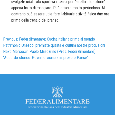
svolgete un’attività sportiva intensa per “smaltire le calorie”
appena finito di mangiare. Può essere molto pericoloso. Al
contrario può essere utile fare l’abituale attività fisica due ore
prima della cena o del pranzo.
Navigazione
Previous:
Federalimentare: Cucina italiana prima al mondo
Patrimonio Unesco, premiate qualità e cultura nostre produzioni
articoli
Next:
Mercosur, Paolo Mascarino (Pres. Federalimentare):
“Accordo storico. Governo vicino a imprese e Paese”