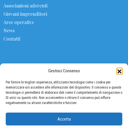
Associazioni aderenti
Giovani imprenditori
Aree operative
News
Contatti
CONTATTI
Gestisci Consenso
FEDERALIMENTARE
Per fornire le migliori esperienze, utilizziamo tecnologie come i cookie per
Viale Pasteur 10, 00144 ROMA (Eur)
memorizzare e/o accedere alle informazioni del dispositivo. Il consenso a queste
tecnologie ci permetterà di elaborare dati come il comportamento di navigazione o
ID unici su questo sito. Non acconsentire o ritirare il consenso può influire
Tel: 06 5903380 / 06 5903534
negativamente su alcune caratteristiche e funzioni.
Fax: 06 5903342
segreteria@federalimentare.it
Accetta