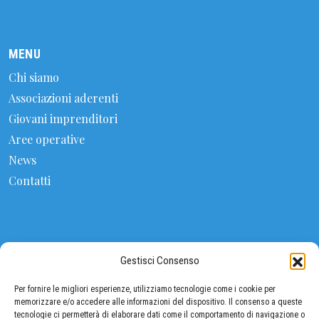
MENU
Chi siamo
Associazioni aderenti
Giovani imprenditori
Aree operative
News
Contatti
CONTATTI
Gestisci Consenso
FEDERALIMENTARE
Per fornire le migliori esperienze, utilizziamo tecnologie come i cookie per
Viale Pasteur 10, 00144 ROMA (Eur)
memorizzare e/o accedere alle informazioni del dispositivo. Il consenso a queste
tecnologie ci permetterà di elaborare dati come il comportamento di navigazione o