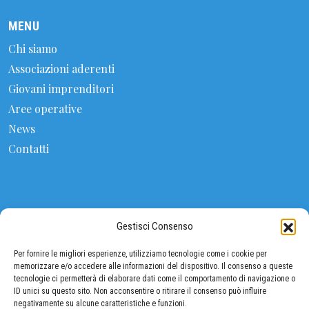
MENU
Chi siamo
Associazioni aderenti
Giovani imprenditori
Aree operative
News
Contatti
CONTATTI
Gestisci Consenso
FEDERALIMENTARE
Per fornire le migliori esperienze, utilizziamo tecnologie come i cookie per
Viale Pasteur 10, 00144 ROMA (Eur)
memorizzare e/o accedere alle informazioni del dispositivo. Il consenso a queste
tecnologie ci permetterà di elaborare dati come il comportamento di navigazione o
Tel: 06 5903380 / 06 5903534
ID unici su questo sito. Non acconsentire o ritirare il consenso può influire
negativamente su alcune caratteristiche e funzioni.